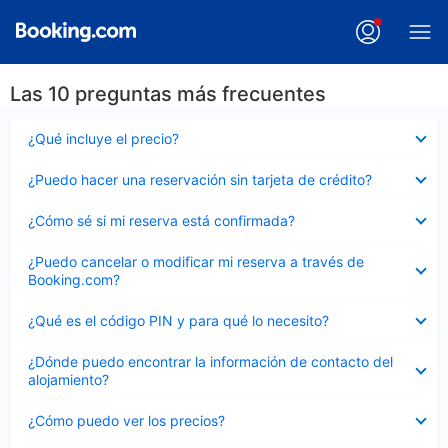
Las 10 preguntas más frecuentes
Elemento
¿Qué incluye el precio?
cerrado
Elemento
¿Puedo hacer una reservación sin tarjeta de crédito?
cerrado
Elemento
¿Cómo sé si mi reserva está confirmada?
cerrado
Elemento
¿Puedo cancelar o modificar mi reserva a través de
cerrado
Booking.com?
Elemento
¿Qué es el código PIN y para qué lo necesito?
cerrado
Elemento
¿Dónde puedo encontrar la información de contacto del
cerrado
alojamiento?
Elemento
¿Cómo puedo ver los precios?
cerrado