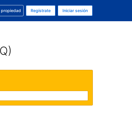
a con la reservación
u propiedad
Regístrate
Iniciar sesión
tual es Peso mexicano
fieres. Tu idioma actual es Español (México)
AQ)