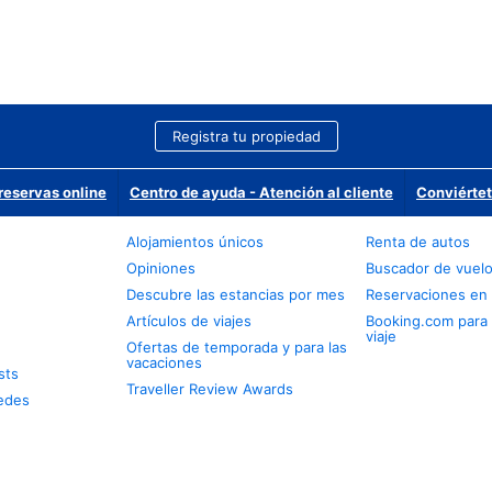
Registra tu propiedad
reservas online
Centro de ayuda - Atención al cliente
Conviértet
Alojamientos únicos
Renta de autos
Opiniones
Buscador de vuel
Descubre las estancias por mes
Reservaciones en 
Artículos de viajes
Booking.com para
viaje
Ofertas de temporada y para las
vacaciones
sts
Traveller Review Awards
edes