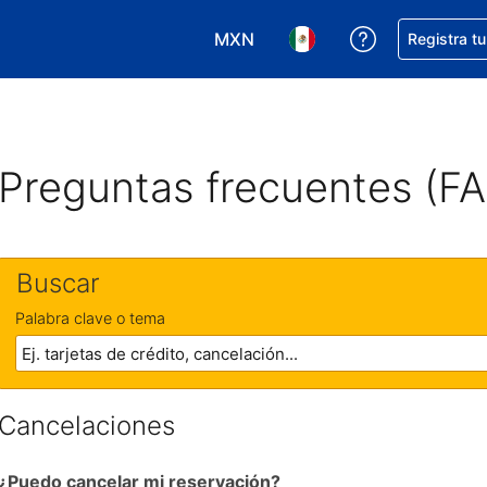
MXN
Obtener ayud
Registra t
Elegir tu moneda. Tu moneda ac
Elegir el idioma que pre
Preguntas frecuentes (F
Buscar
Palabra clave o tema
Cancelaciones
¿Puedo cancelar mi reservación?