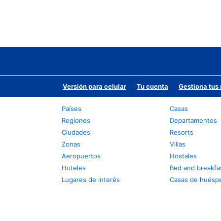
Versión para celular
Tu cuenta
Gestiona tus 
Países
Casas
Regiones
Departamentos
Ciudades
Resorts
Zonas
Villas
Aeropuertos
Hostales
Hoteles
Bed and breakfa
Lugares de interés
Casas de huésp