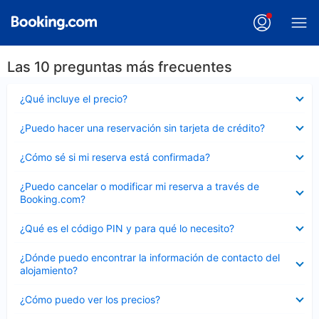
Las 10 preguntas más frecuentes
Elemento
¿Qué incluye el precio?
cerrado
Elemento
¿Puedo hacer una reservación sin tarjeta de crédito?
cerrado
Elemento
¿Cómo sé si mi reserva está confirmada?
cerrado
Elemento
¿Puedo cancelar o modificar mi reserva a través de
cerrado
Booking.com?
Elemento
¿Qué es el código PIN y para qué lo necesito?
cerrado
Elemento
¿Dónde puedo encontrar la información de contacto del
cerrado
alojamiento?
Elemento
¿Cómo puedo ver los precios?
cerrado