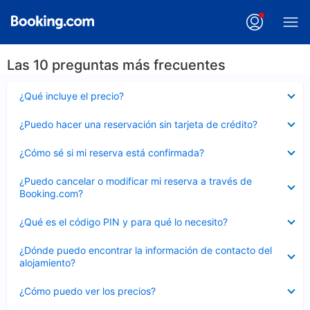
Las 10 preguntas más frecuentes
Elemento
¿Qué incluye el precio?
cerrado
Elemento
¿Puedo hacer una reservación sin tarjeta de crédito?
cerrado
Elemento
¿Cómo sé si mi reserva está confirmada?
cerrado
Elemento
¿Puedo cancelar o modificar mi reserva a través de
cerrado
Booking.com?
Elemento
¿Qué es el código PIN y para qué lo necesito?
cerrado
Elemento
¿Dónde puedo encontrar la información de contacto del
cerrado
alojamiento?
Elemento
¿Cómo puedo ver los precios?
cerrado