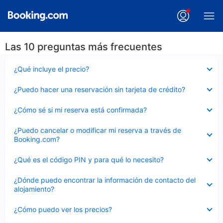
Las 10 preguntas más frecuentes
Elemento
¿Qué incluye el precio?
cerrado
Elemento
¿Puedo hacer una reservación sin tarjeta de crédito?
cerrado
Elemento
¿Cómo sé si mi reserva está confirmada?
cerrado
Elemento
¿Puedo cancelar o modificar mi reserva a través de
cerrado
Booking.com?
Elemento
¿Qué es el código PIN y para qué lo necesito?
cerrado
Elemento
¿Dónde puedo encontrar la información de contacto del
cerrado
alojamiento?
Elemento
¿Cómo puedo ver los precios?
cerrado