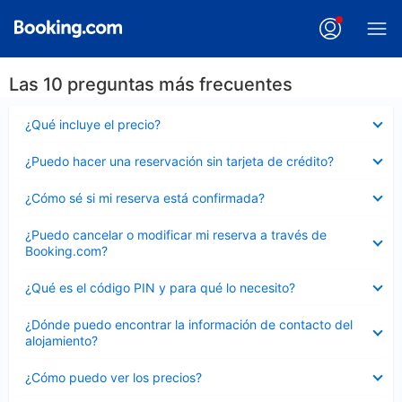
Las 10 preguntas más frecuentes
Elemento
¿Qué incluye el precio?
cerrado
Elemento
¿Puedo hacer una reservación sin tarjeta de crédito?
cerrado
Elemento
¿Cómo sé si mi reserva está confirmada?
cerrado
Elemento
¿Puedo cancelar o modificar mi reserva a través de
cerrado
Booking.com?
Elemento
¿Qué es el código PIN y para qué lo necesito?
cerrado
Elemento
¿Dónde puedo encontrar la información de contacto del
cerrado
alojamiento?
Elemento
¿Cómo puedo ver los precios?
cerrado