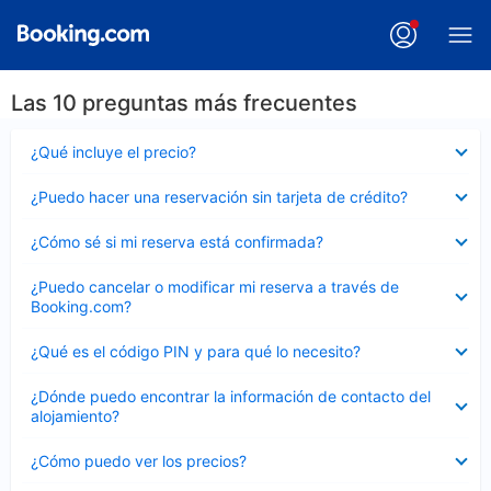
Las 10 preguntas más frecuentes
Elemento
¿Qué incluye el precio?
cerrado
Elemento
¿Puedo hacer una reservación sin tarjeta de crédito?
cerrado
Elemento
¿Cómo sé si mi reserva está confirmada?
cerrado
Elemento
¿Puedo cancelar o modificar mi reserva a través de
cerrado
Booking.com?
Elemento
¿Qué es el código PIN y para qué lo necesito?
cerrado
Elemento
¿Dónde puedo encontrar la información de contacto del
cerrado
alojamiento?
Elemento
¿Cómo puedo ver los precios?
cerrado