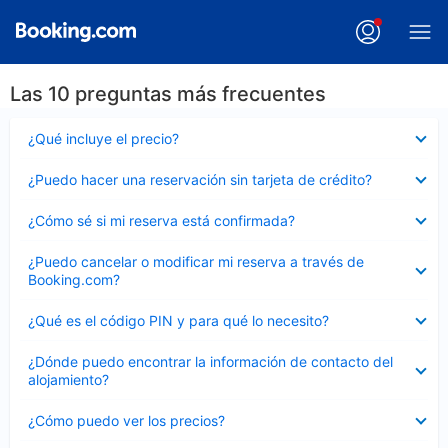
Las 10 preguntas más frecuentes
Elemento
¿Qué incluye el precio?
cerrado
Elemento
¿Puedo hacer una reservación sin tarjeta de crédito?
cerrado
Elemento
¿Cómo sé si mi reserva está confirmada?
cerrado
Elemento
¿Puedo cancelar o modificar mi reserva a través de
cerrado
Booking.com?
Elemento
¿Qué es el código PIN y para qué lo necesito?
cerrado
Elemento
¿Dónde puedo encontrar la información de contacto del
cerrado
alojamiento?
Elemento
¿Cómo puedo ver los precios?
cerrado