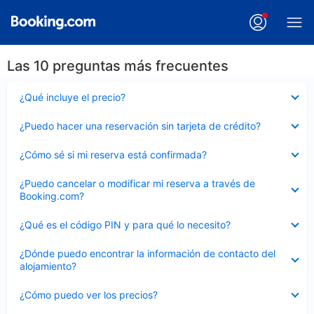
Las 10 preguntas más frecuentes
Elemento
¿Qué incluye el precio?
cerrado
Elemento
¿Puedo hacer una reservación sin tarjeta de crédito?
cerrado
Elemento
¿Cómo sé si mi reserva está confirmada?
cerrado
Elemento
¿Puedo cancelar o modificar mi reserva a través de
cerrado
Booking.com?
Elemento
¿Qué es el código PIN y para qué lo necesito?
cerrado
Elemento
¿Dónde puedo encontrar la información de contacto del
cerrado
alojamiento?
Elemento
¿Cómo puedo ver los precios?
cerrado