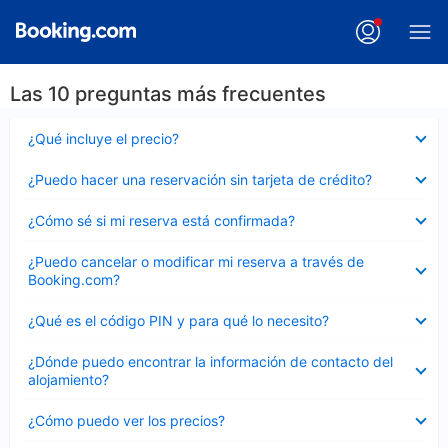
Las 10 preguntas más frecuentes
Elemento
¿Qué incluye el precio?
cerrado
Elemento
¿Puedo hacer una reservación sin tarjeta de crédito?
cerrado
Elemento
¿Cómo sé si mi reserva está confirmada?
cerrado
Elemento
¿Puedo cancelar o modificar mi reserva a través de
cerrado
Booking.com?
Elemento
¿Qué es el código PIN y para qué lo necesito?
cerrado
Elemento
¿Dónde puedo encontrar la información de contacto del
cerrado
alojamiento?
Elemento
¿Cómo puedo ver los precios?
cerrado