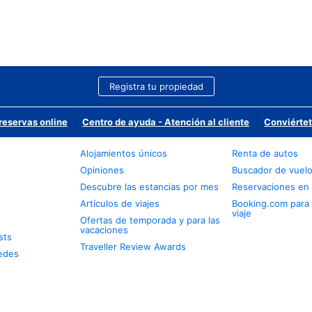
Registra tu propiedad
reservas online
Centro de ayuda - Atención al cliente
Conviértet
Alojamientos únicos
Renta de autos
Opiniones
Buscador de vuel
Descubre las estancias por mes
Reservaciones en 
Artículos de viajes
Booking.com para
viaje
Ofertas de temporada y para las
vacaciones
sts
Traveller Review Awards
edes