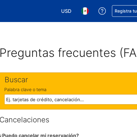
USD
Obtener ayud
Registra t
Elegir tu moneda. Tu moneda ac
Elegir el idioma que pre
Preguntas frecuentes (F
Buscar
Palabra clave o tema
Cancelaciones
¿Puedo cancelar mi reservación?