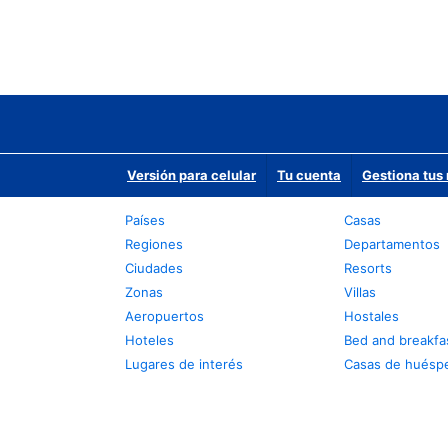
Versión para celular
Tu cuenta
Gestiona tus 
Países
Casas
Regiones
Departamentos
Ciudades
Resorts
Zonas
Villas
Aeropuertos
Hostales
Hoteles
Bed and breakfa
Lugares de interés
Casas de huésp