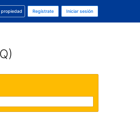
a con la reservación
u propiedad
Regístrate
Iniciar sesión
tual es Dólar de EEUU
fieres. Tu idioma actual es Español (México)
AQ)