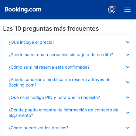
Las 10 preguntas más frecuentes
Elemento
¿Qué incluye el precio?
cerrado
Elemento
¿Puedo hacer una reservación sin tarjeta de crédito?
cerrado
Elemento
¿Cómo sé si mi reserva está confirmada?
cerrado
Elemento
¿Puedo cancelar o modificar mi reserva a través de
cerrado
Booking.com?
Elemento
¿Qué es el código PIN y para qué lo necesito?
cerrado
Elemento
¿Dónde puedo encontrar la información de contacto del
cerrado
alojamiento?
Elemento
¿Cómo puedo ver los precios?
cerrado