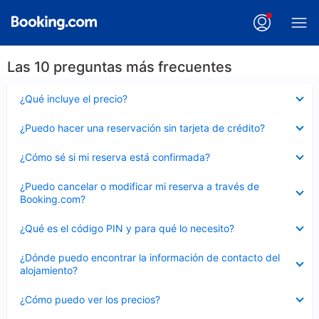
Las 10 preguntas más frecuentes
Elemento
¿Qué incluye el precio?
cerrado
Elemento
¿Puedo hacer una reservación sin tarjeta de crédito?
cerrado
Elemento
¿Cómo sé si mi reserva está confirmada?
cerrado
Elemento
¿Puedo cancelar o modificar mi reserva a través de
cerrado
Booking.com?
Elemento
¿Qué es el código PIN y para qué lo necesito?
cerrado
Elemento
¿Dónde puedo encontrar la información de contacto del
cerrado
alojamiento?
Elemento
¿Cómo puedo ver los precios?
cerrado