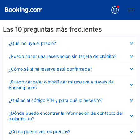
Las 10 preguntas más frecuentes
Elemento
¿Qué incluye el precio?
cerrado
Elemento
¿Puedo hacer una reservación sin tarjeta de crédito?
cerrado
Elemento
¿Cómo sé si mi reserva está confirmada?
cerrado
Elemento
¿Puedo cancelar o modificar mi reserva a través de
cerrado
Booking.com?
Elemento
¿Qué es el código PIN y para qué lo necesito?
cerrado
Elemento
¿Dónde puedo encontrar la información de contacto del
cerrado
alojamiento?
Elemento
¿Cómo puedo ver los precios?
cerrado