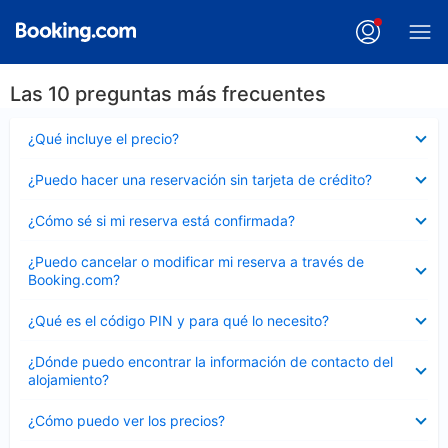
Las 10 preguntas más frecuentes
Elemento
¿Qué incluye el precio?
cerrado
Elemento
¿Puedo hacer una reservación sin tarjeta de crédito?
cerrado
Elemento
¿Cómo sé si mi reserva está confirmada?
cerrado
Elemento
¿Puedo cancelar o modificar mi reserva a través de
cerrado
Booking.com?
Elemento
¿Qué es el código PIN y para qué lo necesito?
cerrado
Elemento
¿Dónde puedo encontrar la información de contacto del
cerrado
alojamiento?
Elemento
¿Cómo puedo ver los precios?
cerrado