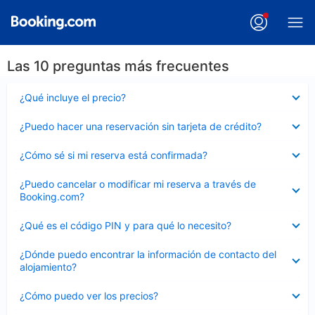
Las 10 preguntas más frecuentes
Elemento
¿Qué incluye el precio?
cerrado
Elemento
¿Puedo hacer una reservación sin tarjeta de crédito?
cerrado
Elemento
¿Cómo sé si mi reserva está confirmada?
cerrado
Elemento
¿Puedo cancelar o modificar mi reserva a través de
cerrado
Booking.com?
Elemento
¿Qué es el código PIN y para qué lo necesito?
cerrado
Elemento
¿Dónde puedo encontrar la información de contacto del
cerrado
alojamiento?
Elemento
¿Cómo puedo ver los precios?
cerrado