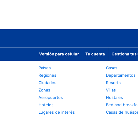
Versión para celular
Tu cuenta
Gestiona tus 
Países
Casas
Regiones
Departamentos
Ciudades
Resorts
Zonas
Villas
Aeropuertos
Hostales
Hoteles
Bed and breakfa
Lugares de interés
Casas de huésp