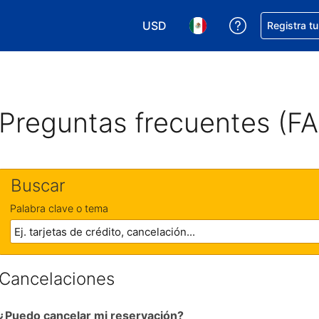
USD
Obtener ayud
Registra t
Elegir tu moneda. Tu moneda ac
Elegir el idioma que pre
Preguntas frecuentes (F
Buscar
Palabra clave o tema
Cancelaciones
¿Puedo cancelar mi reservación?