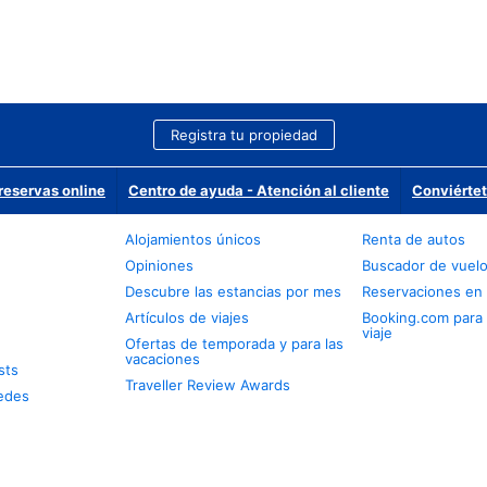
Registra tu propiedad
reservas online
Centro de ayuda - Atención al cliente
Conviértet
Alojamientos únicos
Renta de autos
Opiniones
Buscador de vuel
Descubre las estancias por mes
Reservaciones en 
Artículos de viajes
Booking.com para
viaje
Ofertas de temporada y para las
vacaciones
sts
Traveller Review Awards
edes