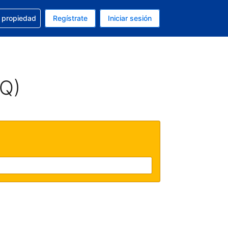
a con la reservación
u propiedad
Regístrate
Iniciar sesión
tual es Dólar de EEUU
fieres. Tu idioma actual es Español (México)
AQ)