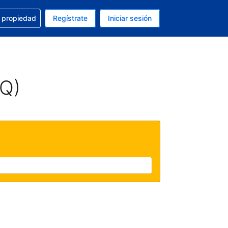
a con la reservación
u propiedad
Regístrate
Iniciar sesión
tual es Peso mexicano
fieres. Tu idioma actual es Español (México)
AQ)