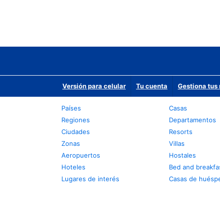
Versión para celular
Tu cuenta
Gestiona tus 
Países
Casas
Regiones
Departamentos
Ciudades
Resorts
Zonas
Villas
Aeropuertos
Hostales
Hoteles
Bed and breakfa
Lugares de interés
Casas de huésp