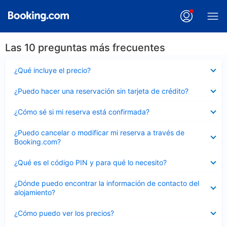
Las 10 preguntas más frecuentes
Elemento
¿Qué incluye el precio?
cerrado
Elemento
¿Puedo hacer una reservación sin tarjeta de crédito?
cerrado
Elemento
¿Cómo sé si mi reserva está confirmada?
cerrado
Elemento
¿Puedo cancelar o modificar mi reserva a través de
cerrado
Booking.com?
Elemento
¿Qué es el código PIN y para qué lo necesito?
cerrado
Elemento
¿Dónde puedo encontrar la información de contacto del
cerrado
alojamiento?
Elemento
¿Cómo puedo ver los precios?
cerrado