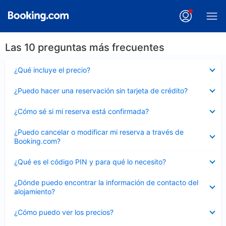
Las 10 preguntas más frecuentes
Elemento
¿Qué incluye el precio?
cerrado
Elemento
¿Puedo hacer una reservación sin tarjeta de crédito?
cerrado
Elemento
¿Cómo sé si mi reserva está confirmada?
cerrado
Elemento
¿Puedo cancelar o modificar mi reserva a través de
cerrado
Booking.com?
Elemento
¿Qué es el código PIN y para qué lo necesito?
cerrado
Elemento
¿Dónde puedo encontrar la información de contacto del
cerrado
alojamiento?
Elemento
¿Cómo puedo ver los precios?
cerrado