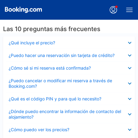
Las 10 preguntas más frecuentes
Elemento
¿Qué incluye el precio?
cerrado
Elemento
¿Puedo hacer una reservación sin tarjeta de crédito?
cerrado
Elemento
¿Cómo sé si mi reserva está confirmada?
cerrado
Elemento
¿Puedo cancelar o modificar mi reserva a través de
cerrado
Booking.com?
Elemento
¿Qué es el código PIN y para qué lo necesito?
cerrado
Elemento
¿Dónde puedo encontrar la información de contacto del
cerrado
alojamiento?
Elemento
¿Cómo puedo ver los precios?
cerrado