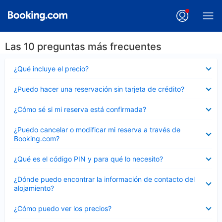
Las 10 preguntas más frecuentes
Elemento
¿Qué incluye el precio?
cerrado
Elemento
¿Puedo hacer una reservación sin tarjeta de crédito?
cerrado
Elemento
¿Cómo sé si mi reserva está confirmada?
cerrado
Elemento
¿Puedo cancelar o modificar mi reserva a través de
cerrado
Booking.com?
Elemento
¿Qué es el código PIN y para qué lo necesito?
cerrado
Elemento
¿Dónde puedo encontrar la información de contacto del
cerrado
alojamiento?
Elemento
¿Cómo puedo ver los precios?
cerrado