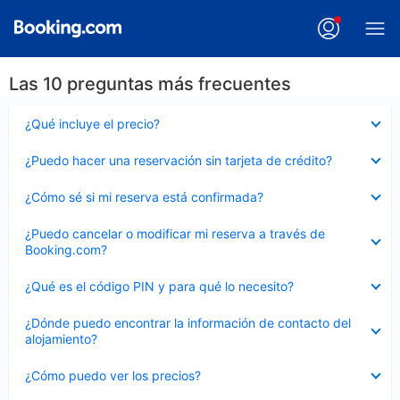
Las 10 preguntas más frecuentes
Elemento
¿Qué incluye el precio?
cerrado
Elemento
¿Puedo hacer una reservación sin tarjeta de crédito?
cerrado
Elemento
¿Cómo sé si mi reserva está confirmada?
cerrado
Elemento
¿Puedo cancelar o modificar mi reserva a través de
cerrado
Booking.com?
Elemento
¿Qué es el código PIN y para qué lo necesito?
cerrado
Elemento
¿Dónde puedo encontrar la información de contacto del
cerrado
alojamiento?
Elemento
¿Cómo puedo ver los precios?
cerrado