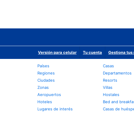
Versión para celular
Tu cuenta
Gestiona tus 
Países
Casas
Regiones
Departamentos
Ciudades
Resorts
Zonas
Villas
Aeropuertos
Hostales
Hoteles
Bed and breakfa
Lugares de interés
Casas de huésp