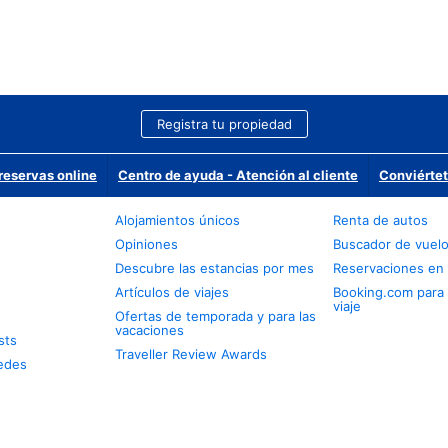
Registra tu propiedad
reservas online
Centro de ayuda - Atención al cliente
Conviértet
Alojamientos únicos
Renta de autos
Opiniones
Buscador de vuel
Descubre las estancias por mes
Reservaciones en 
Artículos de viajes
Booking.com para
viaje
Ofertas de temporada y para las
vacaciones
sts
Traveller Review Awards
edes