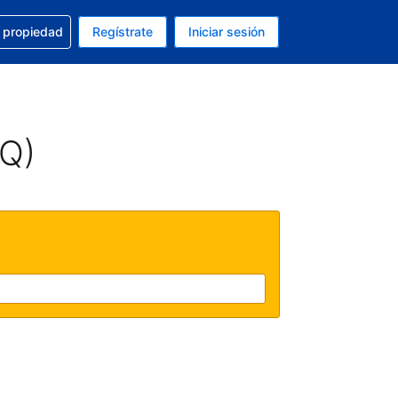
a con la reservación
u propiedad
Regístrate
Iniciar sesión
tual es Dólar de EEUU
fieres. Tu idioma actual es Español (México)
AQ)