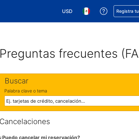
USD
Obtener ayud
Registra t
Elegir tu moneda. Tu moneda ac
Elegir el idioma que pre
Preguntas frecuentes (F
Buscar
Palabra clave o tema
Cancelaciones
¿Puedo cancelar mi reservación?