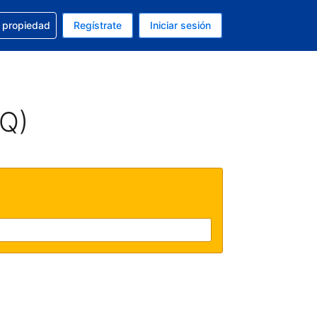
a con la reservación
u propiedad
Regístrate
Iniciar sesión
tual es Peso mexicano
fieres. Tu idioma actual es Español (México)
AQ)