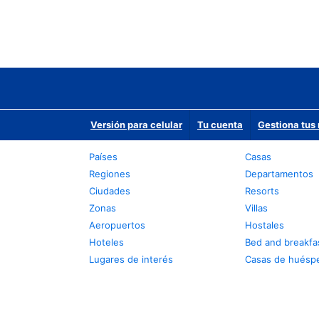
Versión para celular
Tu cuenta
Gestiona tus 
Países
Casas
Regiones
Departamentos
Ciudades
Resorts
Zonas
Villas
Aeropuertos
Hostales
Hoteles
Bed and breakfa
Lugares de interés
Casas de huésp