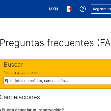
MXN
Obtener ayud
Registra t
Elegir tu moneda. Tu moneda ac
Elegir el idioma que pre
Preguntas frecuentes (F
Buscar
Palabra clave o tema
Cancelaciones
¿Puedo cancelar mi reservación?