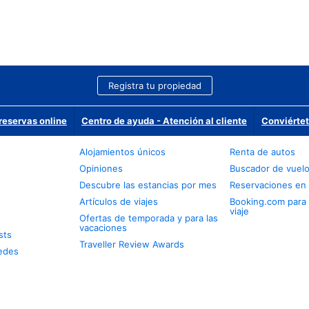
Registra tu propiedad
reservas online
Centro de ayuda - Atención al cliente
Conviértet
Alojamientos únicos
Renta de autos
Opiniones
Buscador de vuel
Descubre las estancias por mes
Reservaciones en 
Artículos de viajes
Booking.com para
viaje
Ofertas de temporada y para las
vacaciones
sts
Traveller Review Awards
edes