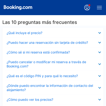
Las 10 preguntas más frecuentes
Elemento
¿Qué incluye el precio?
cerrado
Elemento
¿Puedo hacer una reservación sin tarjeta de crédito?
cerrado
Elemento
¿Cómo sé si mi reserva está confirmada?
cerrado
Elemento
¿Puedo cancelar o modificar mi reserva a través de
cerrado
Booking.com?
Elemento
¿Qué es el código PIN y para qué lo necesito?
cerrado
Elemento
¿Dónde puedo encontrar la información de contacto del
cerrado
alojamiento?
Elemento
¿Cómo puedo ver los precios?
cerrado