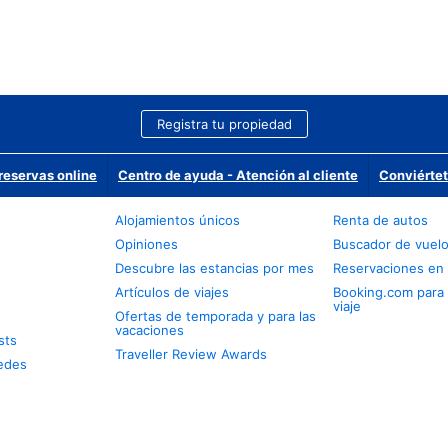
Registra tu propiedad
reservas online
Centro de ayuda - Atención al cliente
Conviértet
Alojamientos únicos
Renta de autos
Opiniones
Buscador de vuel
Descubre las estancias por mes
Reservaciones en 
Artículos de viajes
Booking.com para
viaje
Ofertas de temporada y para las
vacaciones
sts
Traveller Review Awards
edes