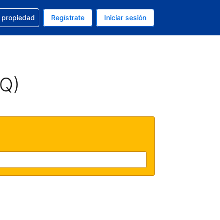
a con la reservación
u propiedad
Regístrate
Iniciar sesión
tual es Dólar de EEUU
fieres. Tu idioma actual es Español (México)
AQ)