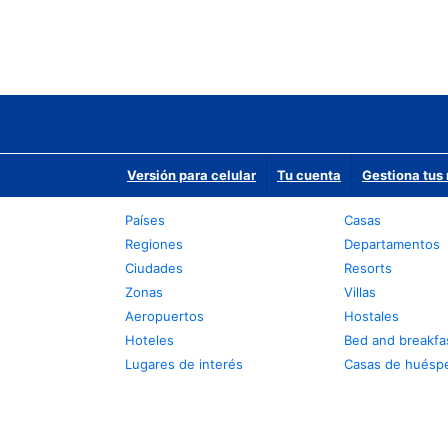
Versión para celular
Tu cuenta
Gestiona tus 
Países
Casas
Regiones
Departamentos
Ciudades
Resorts
Zonas
Villas
Aeropuertos
Hostales
Hoteles
Bed and breakfa
Lugares de interés
Casas de huésp