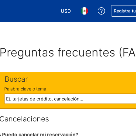
USD
Obtener ayud
Registra t
Elegir tu moneda. Tu moneda ac
Elegir el idioma que pre
Preguntas frecuentes (F
Buscar
Palabra clave o tema
Cancelaciones
¿Puedo cancelar mi reservación?