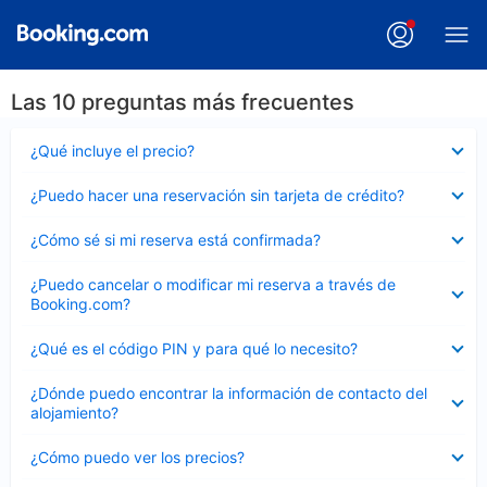
Las 10 preguntas más frecuentes
Elemento
¿Qué incluye el precio?
cerrado
Elemento
¿Puedo hacer una reservación sin tarjeta de crédito?
cerrado
Elemento
¿Cómo sé si mi reserva está confirmada?
cerrado
Elemento
¿Puedo cancelar o modificar mi reserva a través de
cerrado
Booking.com?
Elemento
¿Qué es el código PIN y para qué lo necesito?
cerrado
Elemento
¿Dónde puedo encontrar la información de contacto del
cerrado
alojamiento?
Elemento
¿Cómo puedo ver los precios?
cerrado