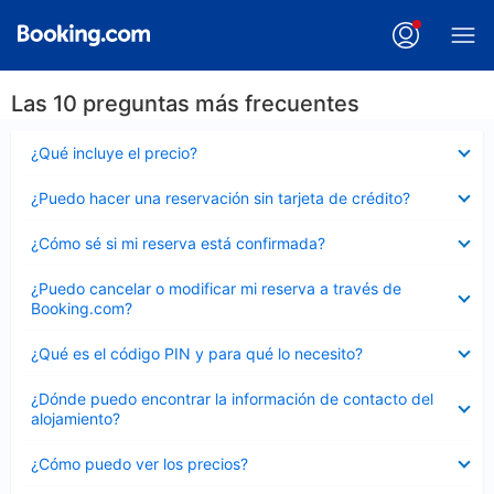
Las 10 preguntas más frecuentes
Elemento
¿Qué incluye el precio?
cerrado
Elemento
¿Puedo hacer una reservación sin tarjeta de crédito?
cerrado
Elemento
¿Cómo sé si mi reserva está confirmada?
cerrado
Elemento
¿Puedo cancelar o modificar mi reserva a través de
cerrado
Booking.com?
Elemento
¿Qué es el código PIN y para qué lo necesito?
cerrado
Elemento
¿Dónde puedo encontrar la información de contacto del
cerrado
alojamiento?
Elemento
¿Cómo puedo ver los precios?
cerrado