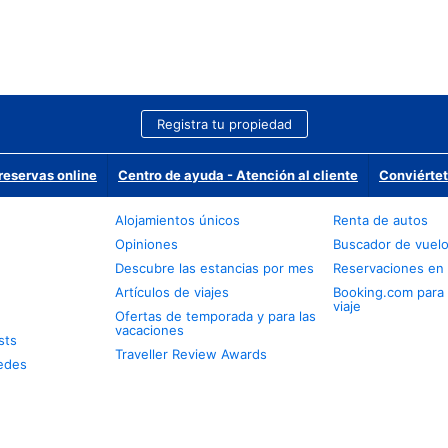
Registra tu propiedad
reservas online
Centro de ayuda - Atención al cliente
Conviértet
Alojamientos únicos
Renta de autos
Opiniones
Buscador de vuel
Descubre las estancias por mes
Reservaciones en 
Artículos de viajes
Booking.com para
viaje
Ofertas de temporada y para las
vacaciones
sts
Traveller Review Awards
edes