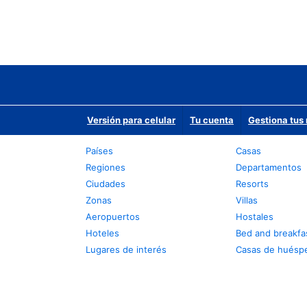
Versión para celular
Tu cuenta
Gestiona tus 
Países
Casas
Regiones
Departamentos
Ciudades
Resorts
Zonas
Villas
Aeropuertos
Hostales
Hoteles
Bed and breakfa
Lugares de interés
Casas de huésp