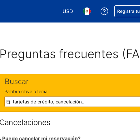
USD
Obtener ayud
Registra t
Elegir tu moneda. Tu moneda ac
Elegir el idioma que pre
Preguntas frecuentes (F
Buscar
Palabra clave o tema
Cancelaciones
¿Puedo cancelar mi reservación?