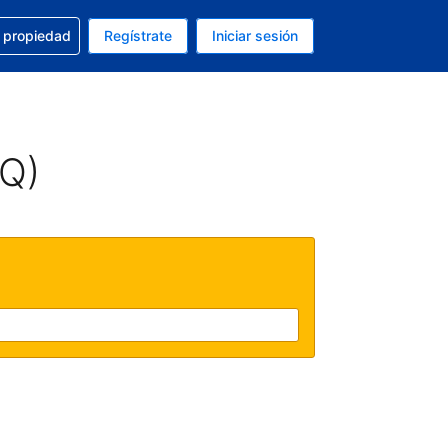
a con la reservación
u propiedad
Regístrate
Iniciar sesión
tual es Dólar de EEUU
fieres. Tu idioma actual es Español (México)
AQ)