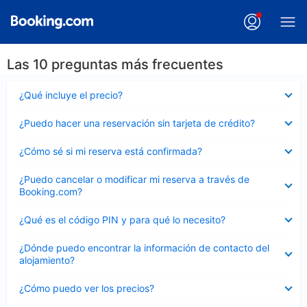
Las 10 preguntas más frecuentes
Elemento
¿Qué incluye el precio?
cerrado
Elemento
¿Puedo hacer una reservación sin tarjeta de crédito?
cerrado
Elemento
¿Cómo sé si mi reserva está confirmada?
cerrado
Elemento
¿Puedo cancelar o modificar mi reserva a través de
cerrado
Booking.com?
Elemento
¿Qué es el código PIN y para qué lo necesito?
cerrado
Elemento
¿Dónde puedo encontrar la información de contacto del
cerrado
alojamiento?
Elemento
¿Cómo puedo ver los precios?
cerrado