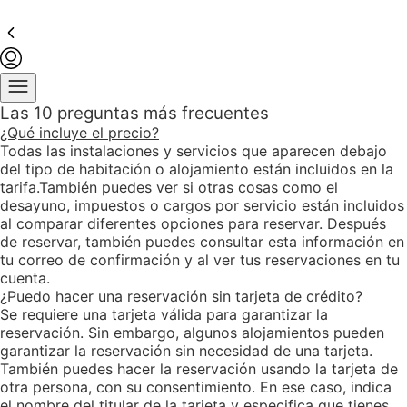
Elemento
Elemento
Elemento
Elemento
Elemento
Elemento
Elemento
Elemento
Elemento
Elemento
Elemento
Elemento
Elemento
Elemento
Elemento
Elemento
Elemento
Elemento
Elemento
Elemento
cerrado
abierto
cerrado
abierto
cerrado
abierto
cerrado
abierto
cerrado
abierto
cerrado
abierto
cerrado
abierto
cerrado
abierto
cerrado
abierto
cerrado
abierto
Las 10 preguntas más frecuentes
¿Qué incluye el precio?
Todas las instalaciones y servicios que aparecen debajo
del tipo de habitación o alojamiento están incluidos en la
tarifa.También puedes ver si otras cosas como el
desayuno, impuestos o cargos por servicio están incluidos
al comparar diferentes opciones para reservar. Después
de reservar, también puedes consultar esta información en
tu correo de confirmación y al ver tus reservaciones en tu
cuenta.
¿Puedo hacer una reservación sin tarjeta de crédito?
Se requiere una tarjeta válida para garantizar la
reservación. Sin embargo, algunos alojamientos pueden
garantizar la reservación sin necesidad de una tarjeta.
También puedes hacer la reservación usando la tarjeta de
otra persona, con su consentimiento. En ese caso, indica
el nombre del titular de la tarjeta y especifica que tienes