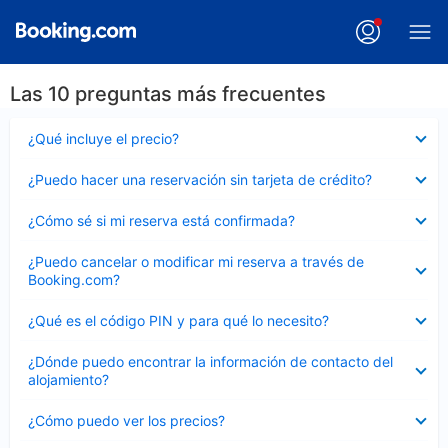
Las 10 preguntas más frecuentes
Elemento
¿Qué incluye el precio?
cerrado
Elemento
¿Puedo hacer una reservación sin tarjeta de crédito?
cerrado
Elemento
¿Cómo sé si mi reserva está confirmada?
cerrado
Elemento
¿Puedo cancelar o modificar mi reserva a través de
cerrado
Booking.com?
Elemento
¿Qué es el código PIN y para qué lo necesito?
cerrado
Elemento
¿Dónde puedo encontrar la información de contacto del
cerrado
alojamiento?
Elemento
¿Cómo puedo ver los precios?
cerrado