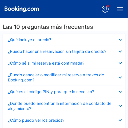
Las 10 preguntas más frecuentes
Elemento
¿Qué incluye el precio?
cerrado
Elemento
¿Puedo hacer una reservación sin tarjeta de crédito?
cerrado
Elemento
¿Cómo sé si mi reserva está confirmada?
cerrado
Elemento
¿Puedo cancelar o modificar mi reserva a través de
cerrado
Booking.com?
Elemento
¿Qué es el código PIN y para qué lo necesito?
cerrado
Elemento
¿Dónde puedo encontrar la información de contacto del
cerrado
alojamiento?
Elemento
¿Cómo puedo ver los precios?
cerrado