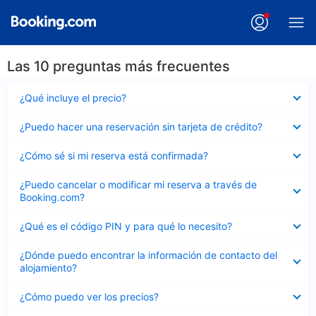
Las 10 preguntas más frecuentes
Elemento
¿Qué incluye el precio?
cerrado
Elemento
¿Puedo hacer una reservación sin tarjeta de crédito?
cerrado
Elemento
¿Cómo sé si mi reserva está confirmada?
cerrado
Elemento
¿Puedo cancelar o modificar mi reserva a través de
cerrado
Booking.com?
Elemento
¿Qué es el código PIN y para qué lo necesito?
cerrado
Elemento
¿Dónde puedo encontrar la información de contacto del
cerrado
alojamiento?
Elemento
¿Cómo puedo ver los precios?
cerrado