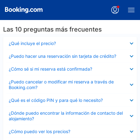
Las 10 preguntas más frecuentes
Elemento
¿Qué incluye el precio?
cerrado
Elemento
¿Puedo hacer una reservación sin tarjeta de crédito?
cerrado
Elemento
¿Cómo sé si mi reserva está confirmada?
cerrado
Elemento
¿Puedo cancelar o modificar mi reserva a través de
cerrado
Booking.com?
Elemento
¿Qué es el código PIN y para qué lo necesito?
cerrado
Elemento
¿Dónde puedo encontrar la información de contacto del
cerrado
alojamiento?
Elemento
¿Cómo puedo ver los precios?
cerrado