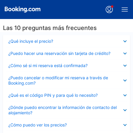
Las 10 preguntas más frecuentes
Elemento
¿Qué incluye el precio?
cerrado
Elemento
¿Puedo hacer una reservación sin tarjeta de crédito?
cerrado
Elemento
¿Cómo sé si mi reserva está confirmada?
cerrado
Elemento
¿Puedo cancelar o modificar mi reserva a través de
cerrado
Booking.com?
Elemento
¿Qué es el código PIN y para qué lo necesito?
cerrado
Elemento
¿Dónde puedo encontrar la información de contacto del
cerrado
alojamiento?
Elemento
¿Cómo puedo ver los precios?
cerrado