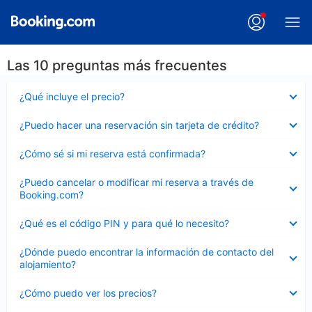
Las 10 preguntas más frecuentes
Elemento
¿Qué incluye el precio?
cerrado
Elemento
¿Puedo hacer una reservación sin tarjeta de crédito?
cerrado
Elemento
¿Cómo sé si mi reserva está confirmada?
cerrado
Elemento
¿Puedo cancelar o modificar mi reserva a través de
cerrado
Booking.com?
Elemento
¿Qué es el código PIN y para qué lo necesito?
cerrado
Elemento
¿Dónde puedo encontrar la información de contacto del
cerrado
alojamiento?
Elemento
¿Cómo puedo ver los precios?
cerrado