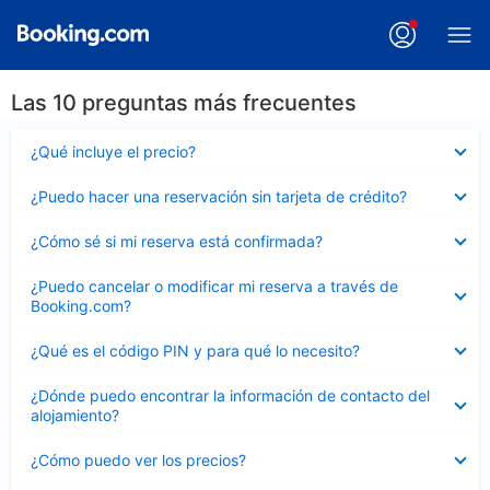
Las 10 preguntas más frecuentes
Elemento
¿Qué incluye el precio?
cerrado
Elemento
¿Puedo hacer una reservación sin tarjeta de crédito?
cerrado
Elemento
¿Cómo sé si mi reserva está confirmada?
cerrado
Elemento
¿Puedo cancelar o modificar mi reserva a través de
cerrado
Booking.com?
Elemento
¿Qué es el código PIN y para qué lo necesito?
cerrado
Elemento
¿Dónde puedo encontrar la información de contacto del
cerrado
alojamiento?
Elemento
¿Cómo puedo ver los precios?
cerrado