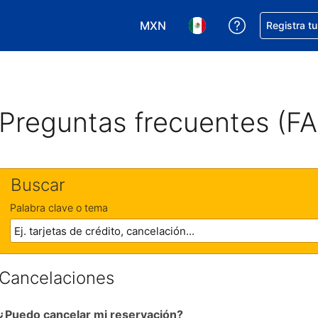
MXN
Obtener ayud
Registra t
Elegir tu moneda. Tu moneda ac
Elegir el idioma que pre
Preguntas frecuentes (F
Buscar
Palabra clave o tema
Cancelaciones
¿Puedo cancelar mi reservación?