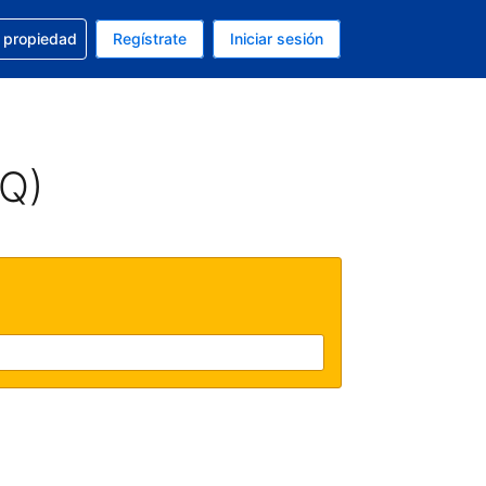
a con la reservación
u propiedad
Regístrate
Iniciar sesión
tual es Peso mexicano
fieres. Tu idioma actual es Español (México)
AQ)