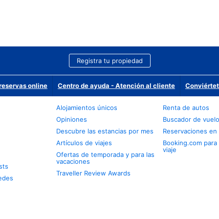
Registra tu propiedad
reservas online
Centro de ayuda - Atención al cliente
Conviértet
Alojamientos únicos
Renta de autos
Opiniones
Buscador de vuel
Descubre las estancias por mes
Reservaciones en 
Artículos de viajes
Booking.com para
viaje
Ofertas de temporada y para las
vacaciones
sts
Traveller Review Awards
edes