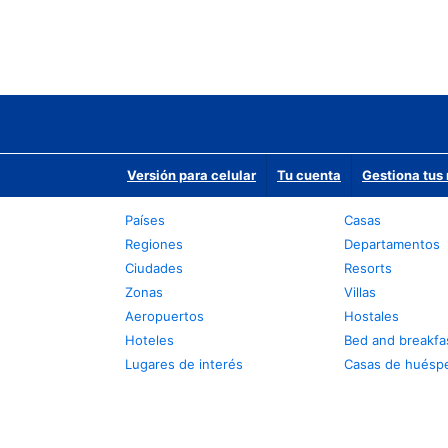
Versión para celular
Tu cuenta
Gestiona tus 
Países
Casas
Regiones
Departamentos
Ciudades
Resorts
Zonas
Villas
Aeropuertos
Hostales
Hoteles
Bed and breakfa
Lugares de interés
Casas de huésp