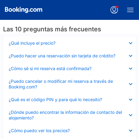
Las 10 preguntas más frecuentes
Elemento
¿Qué incluye el precio?
cerrado
Elemento
¿Puedo hacer una reservación sin tarjeta de crédito?
cerrado
Elemento
¿Cómo sé si mi reserva está confirmada?
cerrado
Elemento
¿Puedo cancelar o modificar mi reserva a través de
cerrado
Booking.com?
Elemento
¿Qué es el código PIN y para qué lo necesito?
cerrado
Elemento
¿Dónde puedo encontrar la información de contacto del
cerrado
alojamiento?
Elemento
¿Cómo puedo ver los precios?
cerrado