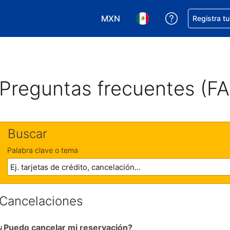
MXN
Obtener ayud
Registra t
Elegir tu moneda. Tu moneda ac
Elegir el idioma que pre
Preguntas frecuentes (F
Buscar
Palabra clave o tema
Cancelaciones
¿Puedo cancelar mi reservación?