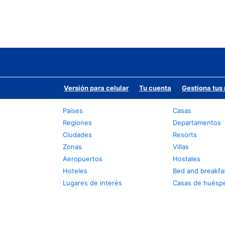
Versión para celular
Tu cuenta
Gestiona tus 
Países
Casas
Regiones
Departamentos
Ciudades
Resorts
Zonas
Villas
Aeropuertos
Hostales
Hoteles
Bed and breakfa
Lugares de interés
Casas de huésp