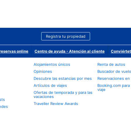
Registra tu propiedad
reservas online
Centro de ayuda - Atención al cliente
Conviértet
Alojamientos únicos
Renta de autos
Opiniones
Buscador de vuel
Descubre las estancias por mes
Reservaciones en 
Artículos de viajes
Booking.com para
viaje
Ofertas de temporada y para las
vacaciones
sts
Traveller Review Awards
edes