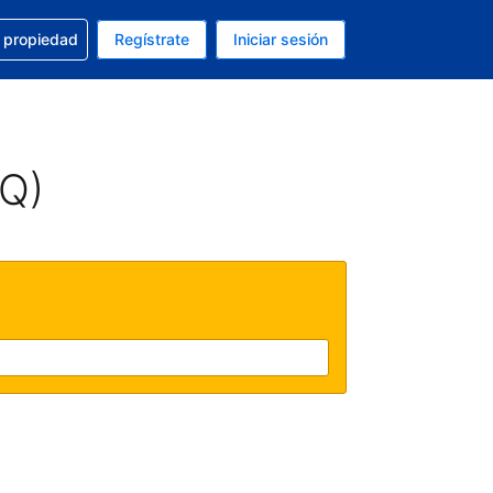
a con la reservación
u propiedad
Regístrate
Iniciar sesión
tual es Peso mexicano
fieres. Tu idioma actual es Español (México)
AQ)