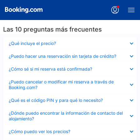
Las 10 preguntas más frecuentes
Elemento
¿Qué incluye el precio?
cerrado
Elemento
¿Puedo hacer una reservación sin tarjeta de crédito?
cerrado
Elemento
¿Cómo sé si mi reserva está confirmada?
cerrado
Elemento
¿Puedo cancelar o modificar mi reserva a través de
cerrado
Booking.com?
Elemento
¿Qué es el código PIN y para qué lo necesito?
cerrado
Elemento
¿Dónde puedo encontrar la información de contacto del
cerrado
alojamiento?
Elemento
¿Cómo puedo ver los precios?
cerrado