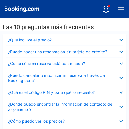
Las 10 preguntas más frecuentes
Elemento
¿Qué incluye el precio?
cerrado
Elemento
¿Puedo hacer una reservación sin tarjeta de crédito?
cerrado
Elemento
¿Cómo sé si mi reserva está confirmada?
cerrado
Elemento
¿Puedo cancelar o modificar mi reserva a través de
cerrado
Booking.com?
Elemento
¿Qué es el código PIN y para qué lo necesito?
cerrado
Elemento
¿Dónde puedo encontrar la información de contacto del
cerrado
alojamiento?
Elemento
¿Cómo puedo ver los precios?
cerrado