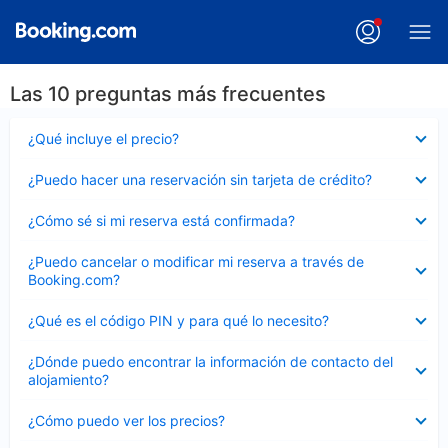
Las 10 preguntas más frecuentes
Elemento
¿Qué incluye el precio?
cerrado
Elemento
¿Puedo hacer una reservación sin tarjeta de crédito?
cerrado
Elemento
¿Cómo sé si mi reserva está confirmada?
cerrado
Elemento
¿Puedo cancelar o modificar mi reserva a través de
cerrado
Booking.com?
Elemento
¿Qué es el código PIN y para qué lo necesito?
cerrado
Elemento
¿Dónde puedo encontrar la información de contacto del
cerrado
alojamiento?
Elemento
¿Cómo puedo ver los precios?
cerrado