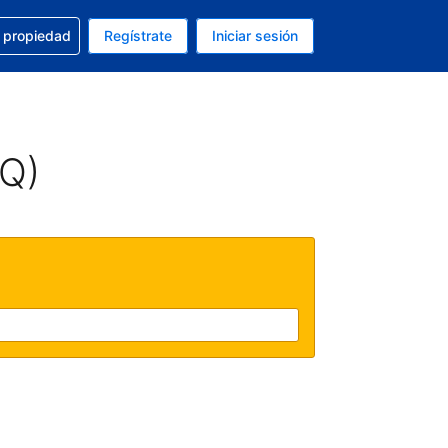
a con la reservación
u propiedad
Regístrate
Iniciar sesión
tual es Peso mexicano
fieres. Tu idioma actual es Español (México)
AQ)