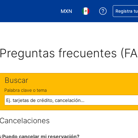
MXN
Obtener ayud
Registra t
Elegir tu moneda. Tu moneda ac
Elegir el idioma que pre
Preguntas frecuentes (F
Buscar
Palabra clave o tema
Cancelaciones
¿Puedo cancelar mi reservación?