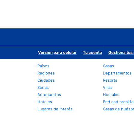
Versión para celular
Tu cuenta
Gestiona tus 
Países
Casas
Regiones
Departamentos
Ciudades
Resorts
Zonas
Villas
Aeropuertos
Hostales
Hoteles
Bed and breakfa
Lugares de interés
Casas de huésp