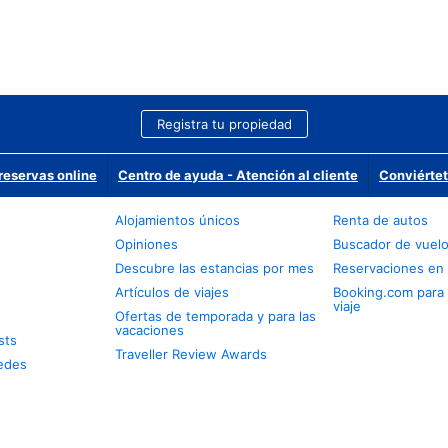
Registra tu propiedad
reservas online
Centro de ayuda - Atención al cliente
Conviértet
Alojamientos únicos
Renta de autos
Opiniones
Buscador de vuel
Descubre las estancias por mes
Reservaciones en 
Artículos de viajes
Booking.com para
viaje
Ofertas de temporada y para las
vacaciones
sts
Traveller Review Awards
edes