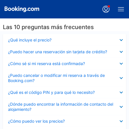
Las 10 preguntas más frecuentes
Elemento
¿Qué incluye el precio?
cerrado
Elemento
¿Puedo hacer una reservación sin tarjeta de crédito?
cerrado
Elemento
¿Cómo sé si mi reserva está confirmada?
cerrado
Elemento
¿Puedo cancelar o modificar mi reserva a través de
cerrado
Booking.com?
Elemento
¿Qué es el código PIN y para qué lo necesito?
cerrado
Elemento
¿Dónde puedo encontrar la información de contacto del
cerrado
alojamiento?
Elemento
¿Cómo puedo ver los precios?
cerrado