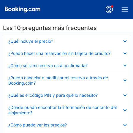
Las 10 preguntas más frecuentes
Elemento
¿Qué incluye el precio?
cerrado
Elemento
¿Puedo hacer una reservación sin tarjeta de crédito?
cerrado
Elemento
¿Cómo sé si mi reserva está confirmada?
cerrado
Elemento
¿Puedo cancelar o modificar mi reserva a través de
cerrado
Booking.com?
Elemento
¿Qué es el código PIN y para qué lo necesito?
cerrado
Elemento
¿Dónde puedo encontrar la información de contacto del
cerrado
alojamiento?
Elemento
¿Cómo puedo ver los precios?
cerrado