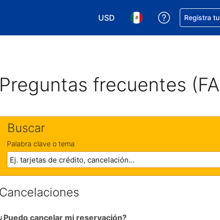
USD
Obtener ayud
Registra t
Elegir tu moneda. Tu moneda ac
Elegir el idioma que pre
Preguntas frecuentes (F
Buscar
Palabra clave o tema
Cancelaciones
¿Puedo cancelar mi reservación?