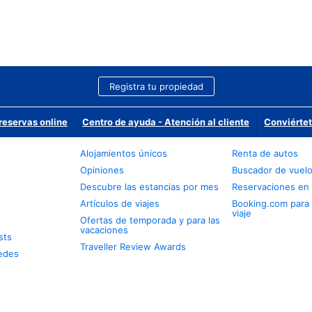
Registra tu propiedad
reservas online
Centro de ayuda - Atención al cliente
Conviértet
Alojamientos únicos
Renta de autos
Opiniones
Buscador de vuel
Descubre las estancias por mes
Reservaciones en 
Artículos de viajes
Booking.com para
viaje
Ofertas de temporada y para las
vacaciones
sts
Traveller Review Awards
edes