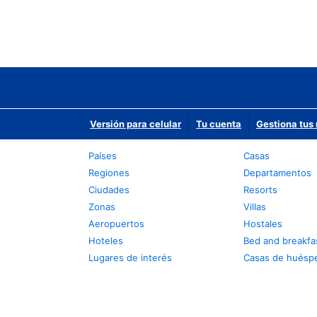
Versión para celular
Tu cuenta
Gestiona tus 
Países
Casas
Regiones
Departamentos
Ciudades
Resorts
Zonas
Villas
Aeropuertos
Hostales
Hoteles
Bed and breakfa
Lugares de interés
Casas de huésp