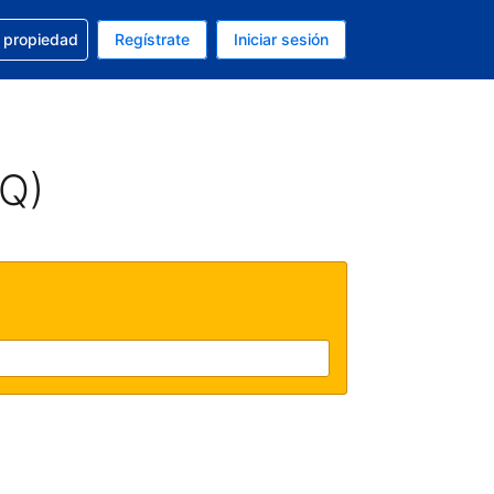
a con la reservación
u propiedad
Regístrate
Iniciar sesión
tual es Dólar de EEUU
fieres. Tu idioma actual es Español (México)
AQ)