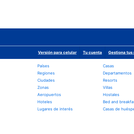
Versión para celular
Tu cuenta
Gestiona tus 
Países
Casas
Regiones
Departamentos
Ciudades
Resorts
Zonas
Villas
Aeropuertos
Hostales
Hoteles
Bed and breakfa
Lugares de interés
Casas de huésp