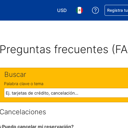
USD
Obtener ayud
Registra t
Elegir tu moneda. Tu moneda ac
Elegir el idioma que pre
Preguntas frecuentes (F
Buscar
Palabra clave o tema
Cancelaciones
¿Puedo cancelar mi reservación?