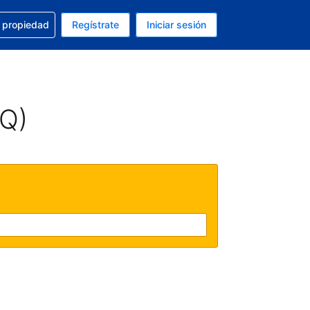
a con la reservación
u propiedad
Regístrate
Iniciar sesión
tual es Dólar de EEUU
fieres. Tu idioma actual es Español (México)
AQ)