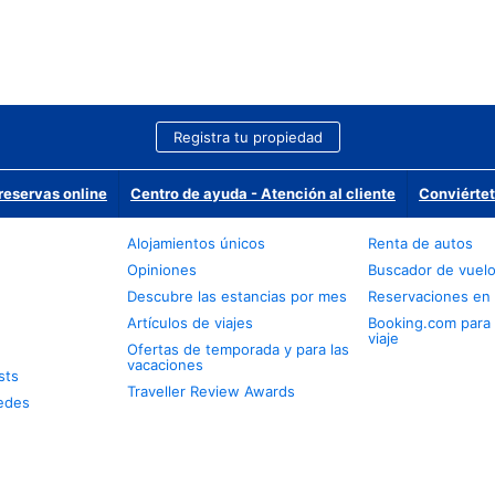
Registra tu propiedad
reservas online
Centro de ayuda - Atención al cliente
Conviértet
Alojamientos únicos
Renta de autos
Opiniones
Buscador de vuel
Descubre las estancias por mes
Reservaciones en 
Artículos de viajes
Booking.com para
viaje
Ofertas de temporada y para las
vacaciones
sts
Traveller Review Awards
edes